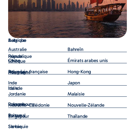
Autriche
Belgique
Australie
Bahreïn
République
France
Chine
Émirats arabes unis
tchèque
Polynésie française
Hong-Kong
Allemagne
Hongrie
Inde
Japon
Irlande
Italie
Jordanie
Malaisie
Luxembourg
Pologne
Nouvelle-Calédonie
Nouvelle-Zélande
Portugal
Suisse
Singapour
Thaïlande
Serbie
Slovaquie