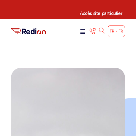
Accès site particulier
FR - FR