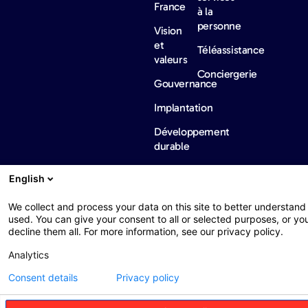
France
à la
personne
Vision
et
Téléassistance
valeurs
Conciergerie
Gouvernance
Implantation
Développement
durable
Diversité,
English
équité et
inclusion
We collect and process your data on this site to better understand 
used. You can give your consent to all or selected purposes, or yo
Informations
decline them all. For more information, see our privacy policy.
réglementaires
internationales
Analytics
Carrière
Nous
Consent details
Privacy policy
contacter