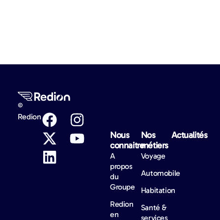
©
Redion
Nous
Nos
Actualités​
connaitre
métiers
A
Voyage
propos
Automobile
du
Groupe
Habitation
Redion
Santé &
en
services