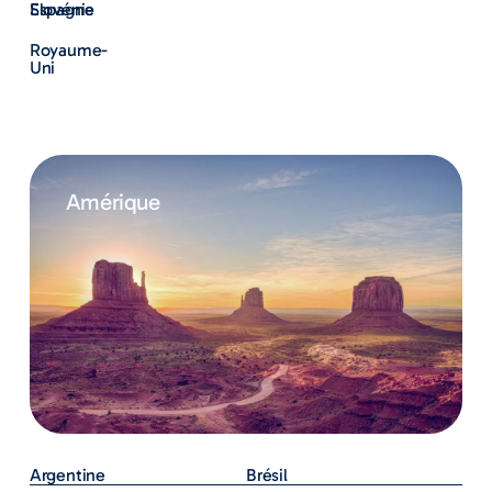
Slovénie
Espagne
Royaume-
Uni
Amérique
Argentine
Brésil