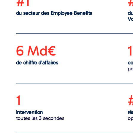
#1
du secteur des Employee Benefits
du
V
6 Md€
de chiffre d'affaires
co
po
1
intervention
ré
toutes les 3 secondes
op