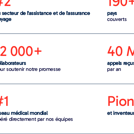
#2
190
 secteur de l'assistance et de l'assurance
pays
oyage
couverts
12 000+
40 
llaborateurs
appels reçu
ur soutenir notre promesse
par an
#1
Pion
seau médical mondial
et inventeur
éré directement par nos équipes