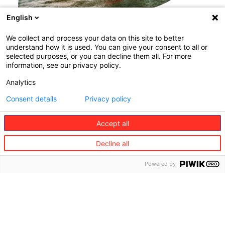
Baromètre
Avr 28, 2026
English
Baromètre des vacances 2026
We collect and process your data on this site to better
understand how it is used. You can give your consent to all or
selected purposes, or you can decline them all. For more
information, see our privacy policy.
Rejoignez-nous !
Analytics
En tant que leader dans notre secteur, nous
Consent details
Privacy policy
recherchons des talents passionnés, engagés
et motivés pour offrir la meilleure qualité de
Accept all
service à nos clients et façonner l'avenir de
l'assistance et de l'assurance.
Decline all
En savoir plus
Powered by