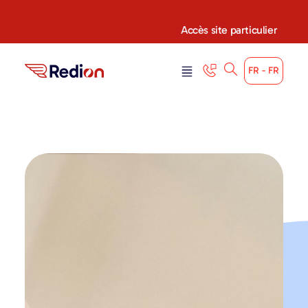
Accès site particulier
FR - FR