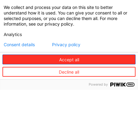
We collect and process your data on this site to better
understand how it is used. You can give your consent to all or
selected purposes, or you can decline them all. For more
information, see our privacy policy.
Analytics
190+
Consent details
Privacy policy
Accept all
Decline all
pays couverts
Powered by
Avec un large réseau de partenaires et 57 centres
d’assistance, nos équipes bénéficient de la force, de la
fiabilité et de la portée internationale qu’offre une
entreprise mondiale. Cette position nous donne un
atout clair : déployer nos services plus vite et ouvrir de
nouveaux marchés avec confiance.
En savoir plus