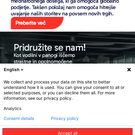
mednarodnega dosega, ki ga omogoča globalno
podjetje. Takšen položaj nam omogoča hitrejše
uvajanje naših storitev na povsem novih trgih.
Preberite več
Pridružite se nam!
Kot vodilni v panogi iščemo
strastne in opolnomočene
posameznike, ki nam bodo
English
pomagali oblikovati
prihodnost asistenčnih in
We collect and process your data on this site to better
potovalnih zavarovanj.
understand how it is used. You can give your consent to all or
selected purposes, or you can decline them all. For more
information, see our privacy policy.
Preberite več
Analytics
Consent details
Privacy policy
Accept all