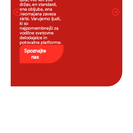
držav, en standard,
ena obljuba, ena
neomajana zaveza
skrbi. Varujemo ljudi,
ki so
najpomembnejši za
vodilne svetovne
delodajalce in
potovalne platforme.
Spoznajte
nas