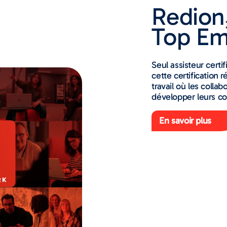
Redion,
Top Em
Seul assisteur certi
cette certificatio
travail où les colla
développer leurs c
En savoir plus