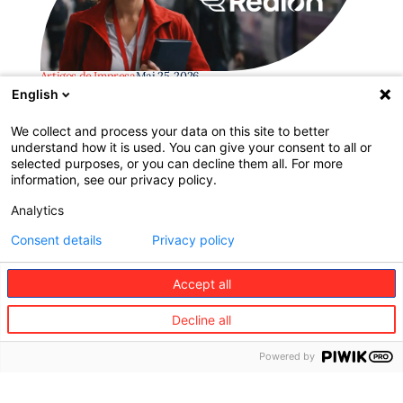
Artigos de Impresa
Mai 25, 2026
Generali apresenta a Redion — a nova marca da
English
principal plataforma de Care do Grupo, que
integra a Europ Assistance e a Generali
We collect and process your data on this site to better
Employee Benefits
understand how it is used. You can give your consent to all or
selected purposes, or you can decline them all. For more
information, see our privacy policy.
Analytics
Consent details
Privacy policy
Accept all
Junte-se a nós!
Decline all
Enquanto empresa líder no
Powered by
setor, procuramos pessoas
apaixonadas e motivadas