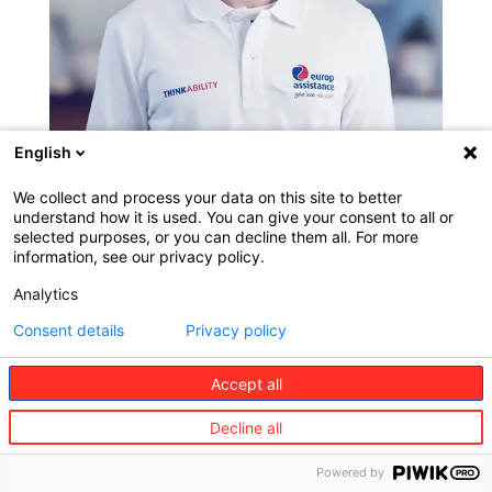
English
We collect and process your data on this site to better
understand how it is used. You can give your consent to all or
selected purposes, or you can decline them all. For more
information, see our privacy policy.
Analytics
Consent details
Privacy policy
Accept all
Jakob Klinge
Allemagne
Decline all
Cyclisme
Powered by