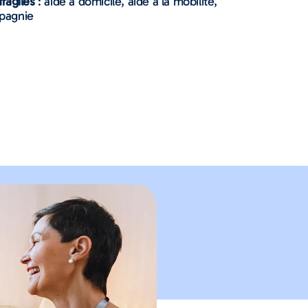
ragiles
: aide à domicile, aide à la mobilité,
pagnie