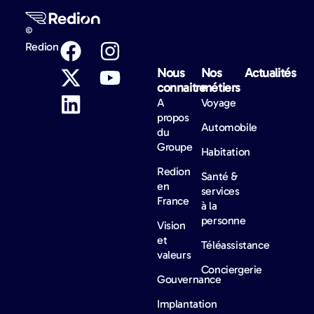
©
Redion
Nous
Nos
Actualités​
connaitre
métiers
A
Voyage
propos
Automobile
du
Groupe
Habitation
Redion
Santé &
en
services
France
à la
personne
Vision
et
Téléassistance
valeurs
Conciergerie
Gouvernance
Implantation