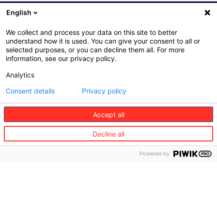
English
We collect and process your data on this site to better
understand how it is used. You can give your consent to all or
©
selected purposes, or you can decline them all. For more
Redion
information, see our privacy policy.
Nous
Nos
Actualités​
Analytics
connaitre
métiers
Consent details
Privacy policy
A
Voyage
propos
Automobile
du
Accept all
Groupe
Habitation
Decline all
Redion
Santé &
en
services
Powered by
France
à la
personne
Vision
et
Téléassistance
valeurs
Conciergerie
Gouvernance