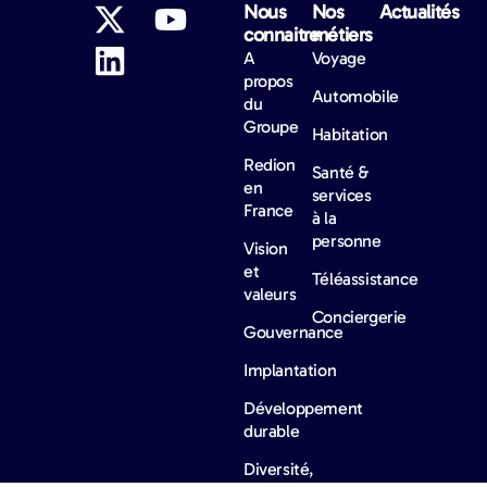
Nous
Nos
Actualités​
connaitre
métiers
A
Voyage
propos
Automobile
du
Groupe
Habitation
Redion
Santé &
en
services
France
à la
personne
Vision
et
Téléassistance
valeurs
Conciergerie
Gouvernance
Implantation
Développement
durable
Diversité,