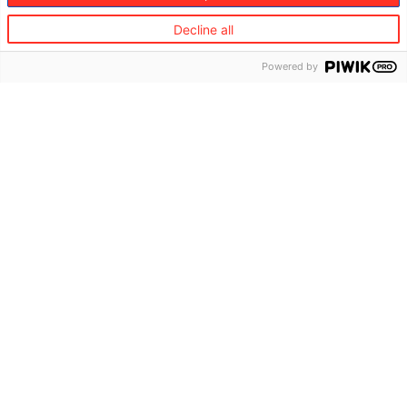
Decline all
Powered by
Tehnologija in inovacije
Europ Assistance ima edinstvene izkušnje z razvojem
digitalnih dostopnih točk nove generacije za stranke, ki
izkoriščajo najnovejšo tehnologijo, kot so umetna