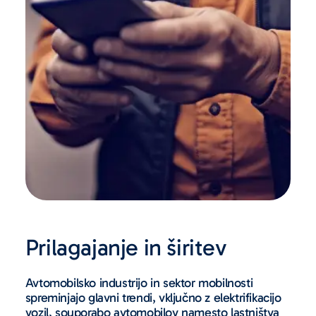
Prilagajanje in širitev
Avtomobilsko industrijo in sektor mobilnosti
spreminjajo glavni trendi, vključno z elektrifikacijo
vozil, souporabo avtomobilov namesto lastništva