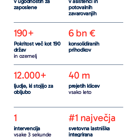
v ugodnostih za
v asistenci in
zaposlene
potovalnih
zavarovanjih
190+
6 bn €
Pokritost več kot 190
konsolidiranih
držav
prihodkov
in ozemelj
12.000+
40 m
ljudje, ki stojijo za
prejetih klicev
obljubo
vsako leto
1
#1 največja
intervencija
svetovna lastniška
vsake 3 sekunde
integrirana