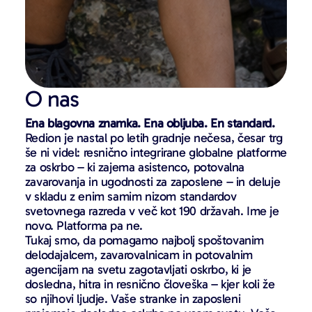
O nas
Ena blagovna znamka. Ena obljuba. En standard.
Redion je nastal po letih gradnje nečesa, česar trg
še ni videl: resnično integrirane globalne platforme
za oskrbo – ki zajema asistenco, potovalna
zavarovanja in ugodnosti za zaposlene – in deluje
v skladu z enim samim nizom standardov
svetovnega razreda v več kot 190 državah. Ime je
novo. Platforma pa ne.
Tukaj smo, da pomagamo najbolj spoštovanim
delodajalcem, zavarovalnicam in potovalnim
agencijam na svetu zagotavljati oskrbo, ki je
dosledna, hitra in resnično človeška – kjer koli že
so njihovi ljudje. Vaše stranke in zaposleni