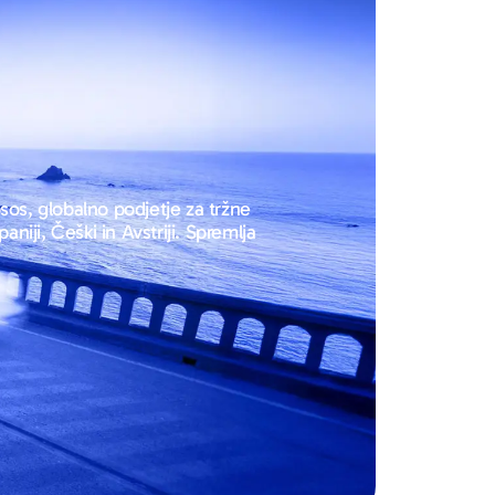
sos, globalno podjetje za tržne
aniji, Češki in Avstriji. Spremlja