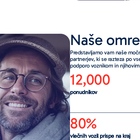
Naše omre
Predstavljamo vam naše močno
partnerjev, ki se razteza po v
podporo voznikom in njihovim
12,000
ponudnikov
80%
vlečnih vozil prispe na kraj