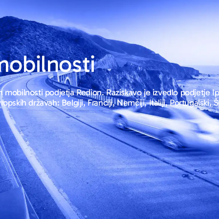
obilnosti
 mobilnosti podjetja Redion. Raziskavo je izvedlo podjetje Ip
skih državah: Belgiji, Franciji, Nemčiji, Italiji, Portugalski, Šp