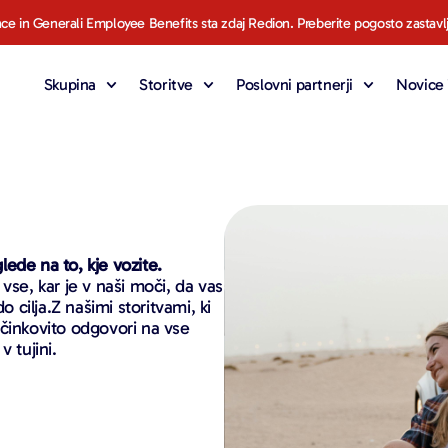
ce in Generali Employee Benefits sta zdaj Redion. Preberite pogosto zastavl
Skupina
Storitve
Poslovni partnerji
Novice 
ede na to, kje vozite.
vse, kar je v naši moči, da vas
o cilja.Z našimi storitvami, ki
učinkovito odgovori na vse
 tujini.