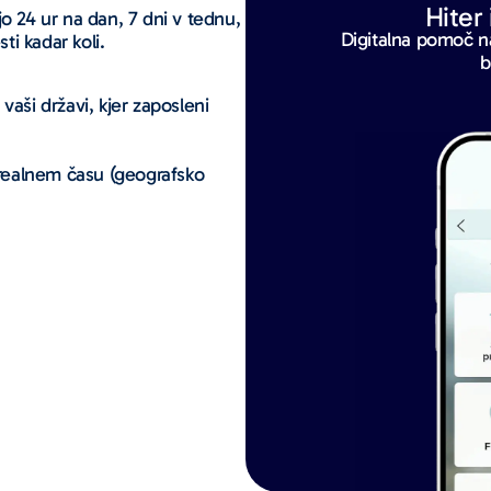
Hiter
ljo 24 ur na dan, 7 dni v tednu,
Digitalna pomoč na
i kadar koli.
b
vaši državi, kjer zaposleni
v realnem času (geografsko