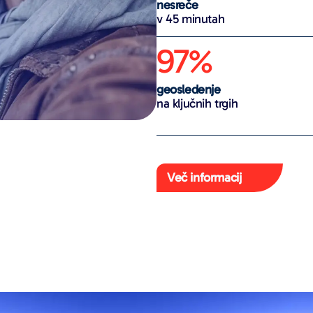
nesreče
v 45 minutah
97%
geosledenje
na ključnih trgih
Več informacij