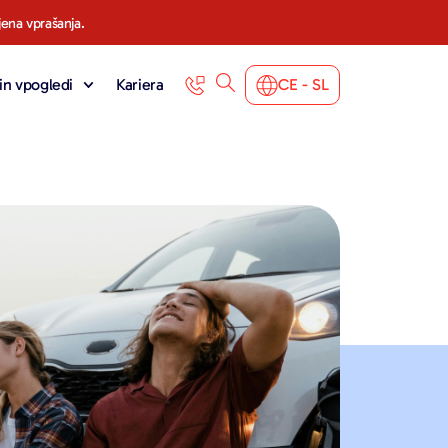
jena vprašanja.
in vpogledi
Kariera
CE - SL