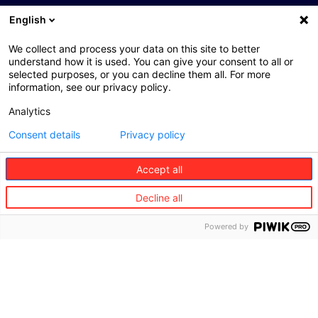
English
©
We collect and process your data on this site to better
Redion
understand how it is used. You can give your consent to all or
selected purposes, or you can decline them all. For more
Grupa
Obsługa
Partnerzy
information, see our privacy policy.
klienta
biznesowi
O
nas
Podróże
Branża
Analytics
Turystyczna
Consent details
Privacy policy
Wizja i
Mobilność
wartości
Branża
Dom i
Motoryzacyjn
Accept all
Zarząd
Rodzina
Grupy
Branża
Decline all
Zdrowie
Redion
usług
dla
Usługi
Powered by
Zarząd
domu
concierge
Redion
Polska
Branża
Medyczna
Gdzie
jesteśmy
Partnerzy
usług