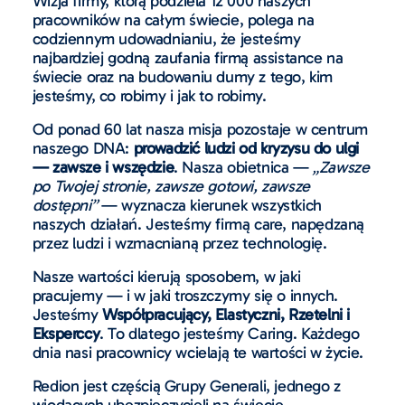
Wizja firmy, którą podziela 12 000 naszych
pracowników na całym świecie, polega na
codziennym udowadnianiu, że jesteśmy
najbardziej godną zaufania firmą assistance na
świecie oraz na budowaniu dumy z tego, kim
jesteśmy, co robimy i jak to robimy.
Od ponad 60 lat nasza misja pozostaje w centrum
naszego DNA:
prowadzić ludzi od kryzysu do ulgi
— zawsze i wszędzie
. Nasza obietnica —
„Zawsze
po Twojej stronie, zawsze gotowi, zawsze
dostępni”
— wyznacza kierunek wszystkich
naszych działań. Jesteśmy firmą care, napędzaną
przez ludzi i wzmacnianą przez technologię.
Nasze wartości kierują sposobem, w jaki
pracujemy — i w jaki troszczymy się o innych.
Jesteśmy
Współpracujący, Elastyczni, Rzetelni i
Eksperccy
. To dlatego jesteśmy Caring. Każdego
dnia nasi pracownicy wcielają te wartości w życie.
Redion jest częścią Grupy Generali, jednego z