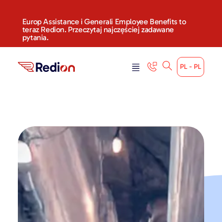
treści
Europ Assistance i Generali Employee Benefits to
teraz Redion. Przeczytaj najczęściej zadawane
pytania.
PL - PL