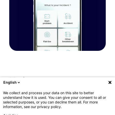
Nasi partnerzy
English
Nasi partnerzy pochodzą z różnych segmentów
We collect and process your data on this site to better
branży motoryzacyjnej oraz sektora finansowego
understand how it is used. You can give your consent to all or
selected purposes, or you can decline them all. For more
information, see our privacy policy.