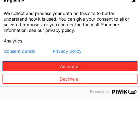
English
Dzięki silnej międzynarodowej obecności Redion łączy
globalne doświadczenie z lokalną troską. Gdziekolwiek
We collect and process your data on this site to better
jesteś, nasze zespoły są gotowe wesprzeć Cię
understand how it is used. You can give your consent to all or
dopasowanymi rozwiązaniami.
selected purposes, or you can decline them all. For more
information, see our privacy policy.
Zobacz gdzie jesteśmy na świecie
Analytics
Consent details
Privacy policy
Accept all
Dołącz do nas!
Decline all
Jako lider branży poszukujemy
Powered by
zaangażowanych i samodzielnych osób, które
pomogą nam kształtować przyszłość usług
assistance i ubezpieczeń podróżnych.
Dowiedz się więcej