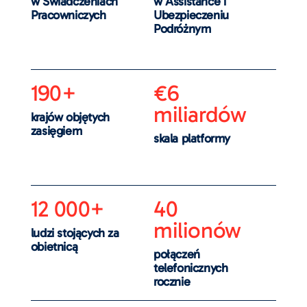
w Świadczeniach
w Assistance i
Pracowniczych
Ubezpieczeniu
Podróżnym
190+
€6
miliardów
krajów objętych
zasięgiem
skala platformy
12 000+
40
milionów
ludzi stojących za
obietnicą
połączeń
telefonicznych
rocznie