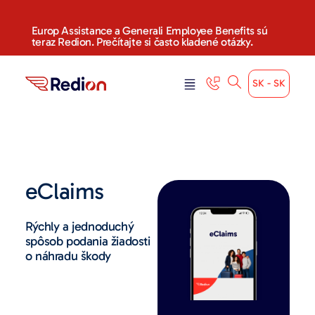
Europ Assistance a Generali Employee Benefits sú
teraz Redion. Prečítajte si často kladené otázky.
SK - SK
eClaims
Rýchly a jednoduchý
spôsob podania žiadosti
o náhradu škody