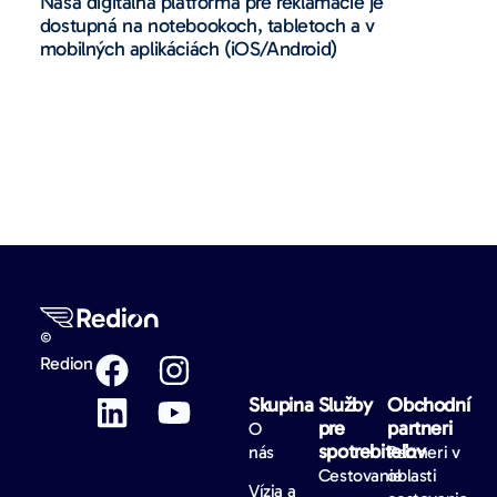
Naša digitálna platforma pre reklamácie je
dostupná na notebookoch, tabletoch a v
mobilných aplikáciách (iOS/Android)
©
Redion
Skupina
Služby
Obchodní
pre
partneri
O
spotrebiteľov
nás
Partneri v
Cestovanie
oblasti
Vízia a