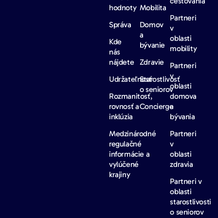
cestovania
hodnoty
Mobilita
Partneri
Správa
Domov
v
a
oblasti
Kde
bývanie
mobility
nás
nájdete
Zdravie
Partneri
v
Udržateľnosť
Starostlivosť
oblasti
o seniorov
Rozmanitosť,
domova
rovnosť a
Concierge
a
inklúzia
bývania
Medzinárodné
Partneri
regulačné
v
informácie a
oblasti
vylúčené
zdravia
krajiny
Partneri v
oblasti
starostlivosti
o seniorov