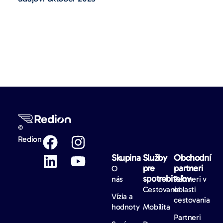
©
Redion
Skupina
Služby
Obchodní
pre
partneri
O
spotrebiteľov
nás
Partneri v
Cestovanie
oblasti
Vízia a
cestovania
hodnoty
Mobilita
Partneri