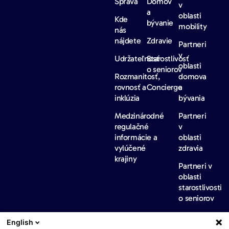
Správa
Domov
v
a
oblasti
Kde
bývanie
mobility
nás
nájdete
Zdravie
Partneri
v
Udržateľnosť
Starostlivosť
oblasti
o seniorov
Rozmanitosť,
domova
rovnosť a
Concierge
a
inklúzia
bývania
Medzinárodné
Partneri
regulačné
v
informácie a
oblasti
vylúčené
zdravia
krajiny
Partneri v
oblasti
starostlivosti
o seniorov
Partneri v
English
oblasti