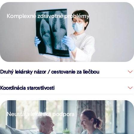
Komplexné zdravotné problémy
Druhý lekársky názor / cestovanie za liečbou
Koordinácia starostlivosti
Neustála lekárska podpora