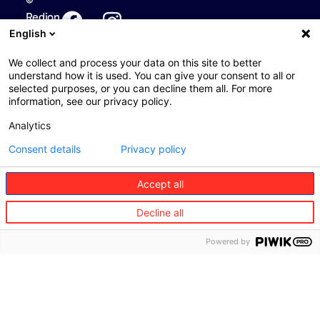
©
Redion
English
Skupina
Služby
Obchodní
pre
partneri
O
We collect and process your data on this site to better
spotrebiteľov
nás
Partneri v
understand how it is used. You can give your consent to all or
selected purposes, or you can decline them all. For more
Cestovanie
oblasti
Vízia a
information, see our privacy policy.
cestovania
hodnoty
Mobilita
Analytics
Partneri
Správa
Domov
v
Consent details
Privacy policy
a
oblasti
Kde
bývanie
mobility
nás
Accept all
nájdete
Zdravie
Partneri
Decline all
v
Udržateľnosť
Starostlivosť
oblasti
o seniorov
Powered by
Rozmanitosť,
domova
rovnosť a
Concierge
a
inklúzia
bývania
Medzinárodné
Partneri
regulačné
v