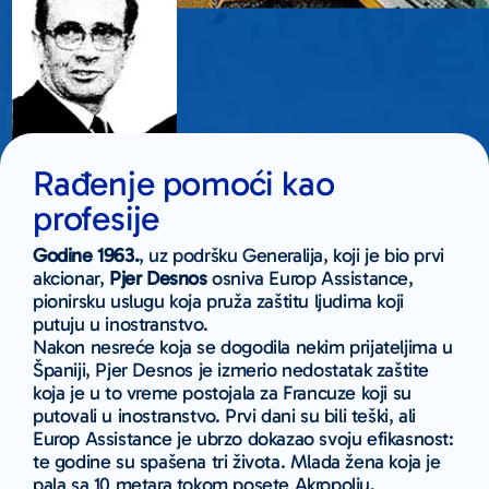
Rađenje pomoći kao
profesije
Godine 1963.
, uz podršku Generalija, koji je bio prvi
akcionar,
Pjer Desnos
osniva Europ Assistance,
pionirsku uslugu koja pruža zaštitu ljudima koji
putuju u inostranstvo.
Nakon nesreće koja se dogodila nekim prijateljima u
Španiji, Pjer Desnos je izmerio nedostatak zaštite
koja je u to vreme postojala za Francuze koji su
putovali u inostranstvo. Prvi dani su bili teški, ali
Europ Assistance je ubrzo dokazao svoju efikasnost:
te godine su spašena tri života. Mlada žena koja je
pala sa 10 metara tokom posete Akropolju,