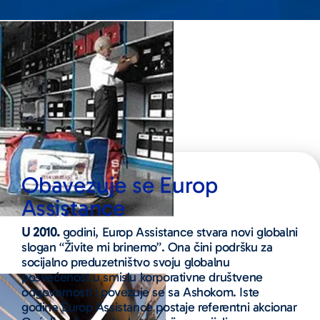
Obavezuje se Europ
Assistance
U 2010.
godini, Europ Assistance stvara novi globalni
slogan “Živite mi brinemo”. Ona čini podršku za
socijalno preduzetništvo svoju globalnu
posvećenost u smislu korporativne društvene
odgovornosti i povezuje se sa Ashokom. Iste
godine Europ Assistance postaje referentni akcionar