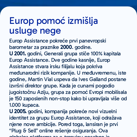
Europ pomoć izmišlja
usluge nege
Europ Assistance pokreće prvi panevropski
barometar za praznike
2000
. godine.
U 2001.
godini, Generali grupa stiče 100% kapitala
Europ Assistance. Dve godine kasnije, Europ
Assistance stvara irsku filijalu koja pokriva
međunarodni rizik kompanije. U međuvremenu, iste
godine, Martin Vial uspeva da Ives Galland postane
izvršni direktor grupe. Kada je cunami pogodio
jugoistočnu Aziju, grupa za pomoć Evropi mobilisala
je 150 zaposlenih non-stop kako bi upravljala više od
1.000 kupaca.
U 2005.
godini, kompanija pokreće novi vizuelni
identitet za grupu Europ Assistance, koji odražava
njene nove ambicije. Pored toga, lansiran je prvi
“Plug & Sell” online rešenje osiguranja. Ova
globalna platforma za e-trgovinu posebno je