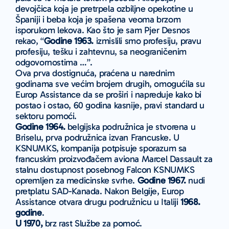
devojčica koja je pretrpela ozbiljne opekotine u
Španiji i beba koja je spašena veoma brzom
isporukom lekova. Kao što je sam Pjer Desnos
rekao, “
Godine 1963.
izmislili smo profesiju, pravu
profesiju, tešku i zahtevnu, sa neograničenim
odgovornostima …”.
Ova prva dostignuća, praćena u narednim
godinama sve većim brojem drugih, omogućila su
Europ Assistance da se proširi i napreduje kako bi
postao i ostao, 60 godina kasnije, pravi standard u
sektoru pomoći.
Godine 1964.
belgijska podružnica je stvorena u
Briselu, prva podružnica izvan Francuske. U
KSNUMKS, kompanija potpisuje sporazum sa
francuskim proizvođačem aviona Marcel Dassault za
stalnu dostupnost posebnog Falcon KSNUMKS
opremljen za medicinske svrhe.
Godine 1967.
nudi
pretplatu SAD-Kanada. Nakon Belgije, Europ
Assistance otvara drugu podružnicu u Italiji
1968.
godine
.
U 1970,
brz rast Službe za pomoć.