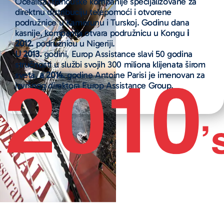
Océalisa, francuske kompanije specijalizovane za
direktnu distribuciju telepomoći i otvorene
podružnice u Kamerunu i Turskoj. Godinu dana
kasnije, kompanija otvara podružnicu u Kongu
i
2012.
podružnicu u Nigeriji.
U 2013.
godini, Europ Assistance slavi 50 godina
stručnosti u službi svojih 300 miliona klijenata širom
sveta,
a 2014.
godine Antoine Parisi je imenovan za
izvršnog direktora Europ Assistance Group.