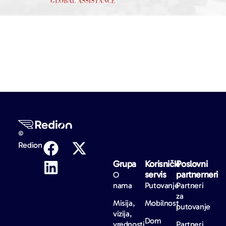
©
Redion
Grupa
Korisnički
Poslovni
servis
partnerneri
O
nama
Putovanje
Partneri
za
Misija,
Mobilnost
putovanje
vizija,
Dom
vrednosti
Partneri