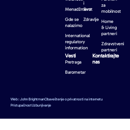
i
za
Menadžment
život
mobilnost
Gde se
Zdravlje
Home
nalazimo
& Living
partneri
International
regulatory
Zdravstveni
information
partneri
Vesti
Kontaktirajte
nas
Pretraga
Barometar
Web : John Brightman
Obaveštenje o privatnosti na internetu
Pristupačnost
Uzbunjivanje