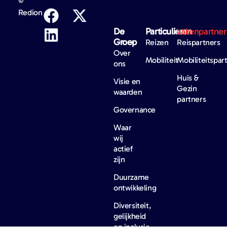
©
Redion
De
Particulieren
zakenpartner
Groep
Reizen
Reispartners
Over
Mobiliteit
Mobiliteitspar
ons
Huis &
Visie en
Gezin
waarden
partners
Governance
Waar
wij
actief
zijn
Duurzame
ontwikkeling
Diversiteit,
gelijkheid
en inclusie