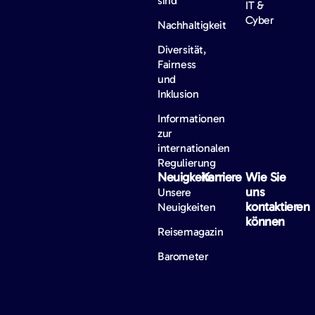
sind
IT &
Cyber
Nachhaltigkeit
Diversität,
Fairness
und
Inklusion
Informationen
zur
internationalen
Regulierung
Neuigkeiten
Karriere
Wie Sie
uns
Unsere
kontaktieren
Neuigkeiten
können
Reisemagazin
Barometer