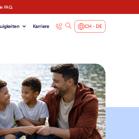
ie FAQ.
uigkeiten
Karriere
CH - DE