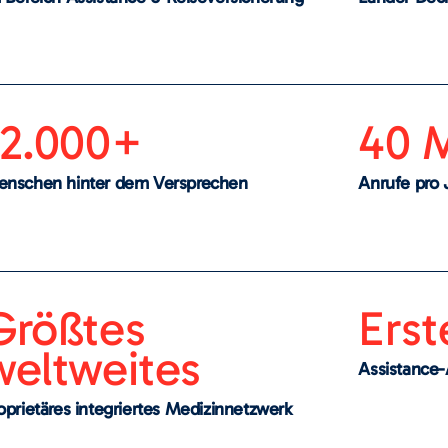
12.000+
40 M
nschen hinter dem Versprechen
Anrufe pro 
Größtes
Erst
weltweites
Assistance-
oprietäres integriertes Medizinnetzwerk