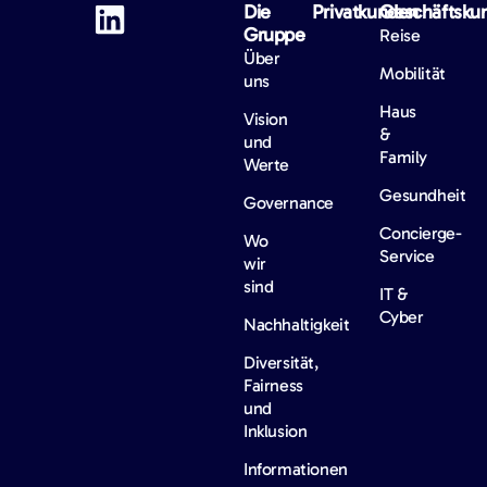
Die
Privatkunden
Geschäftsku
Gruppe
Reise
Über
Mobilität
uns
Haus
Vision
&
und
Family
Werte
Gesundheit
Governance
Concierge-
Wo
Service
wir
sind
IT &
Cyber
Nachhaltigkeit
Diversität,
Fairness
und
Inklusion
Informationen