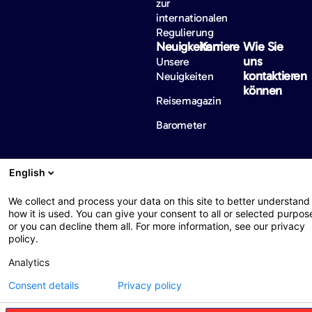
zur
internationalen
Regulierung
Neuigkeiten
Karriere
Wie Sie
uns
Unsere
kontaktieren
Neuigkeiten
können
Reisemagazin
Barometer
English
Web : John Brightman
Datenschutzerklärung
Barrierefreiheit
We collect and process your data on this site to better understand
Rechtliche hinweise
Bericht zur Finanzlage
how it is used. You can give your consent to all or selected purpos
or you can decline them all. For more information, see our privacy
policy.
Analytics
Consent details
Privacy policy