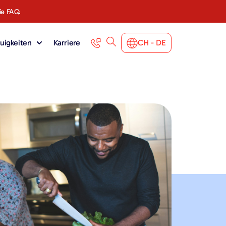
ie FAQ.
uigkeiten
Karriere
CH - DE