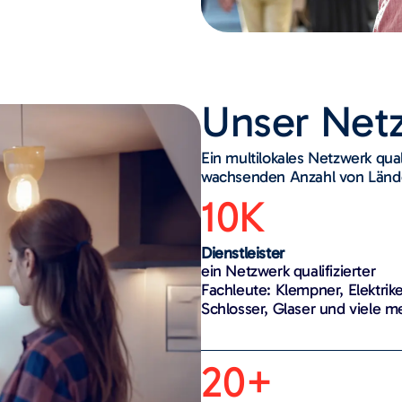
Unser Net
Ein multilokales Netzwerk quali
wachsenden Anzahl von Länd
10K
Dienstleister
ein Netzwerk qualifizierter
Fachleute: Klempner, Elektrike
Schlosser, Glaser und viele m
20+