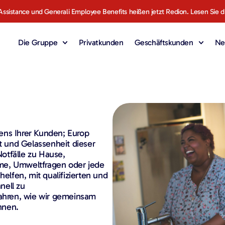
Assistance und Generali Employee Benefits heißen jetzt Redion. Lesen Sie d
Die Gruppe
Privatkunden
Geschäftskunden
Ne
ens Ihrer Kunden; Europ
it und Gelassenheit dieser
otfälle zu Hause,
me, Umweltfragen oder jede
helfen, mit qualifizierten und
nell zu
fahren, wie wir gemeinsam
nnen.