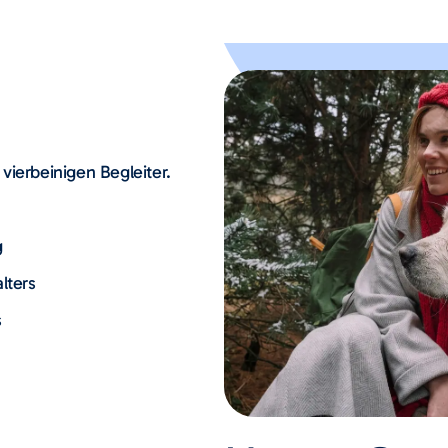
vierbeinigen Begleiter.
g
lters
s