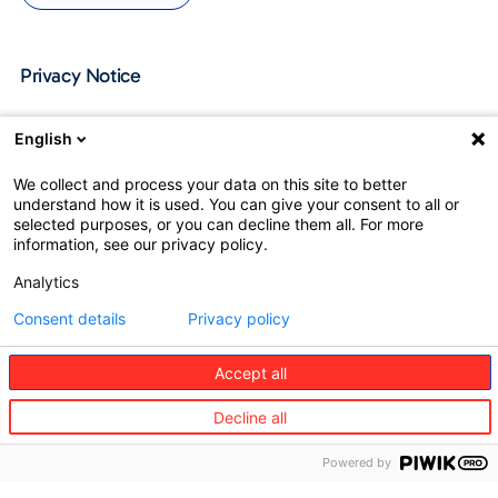
Privacy Notice
English
We collect and process your data on this site to better
understand how it is used. You can give your consent to all or
selected purposes, or you can decline them all. For more
information, see our privacy policy.
Analytics
Consent details
Privacy policy
©
Accept all
Redion
Decline all
Le
Services
Partenaires
Groupe
commerciau
Voyage
Powered by
A
Partenaires
Mobilité