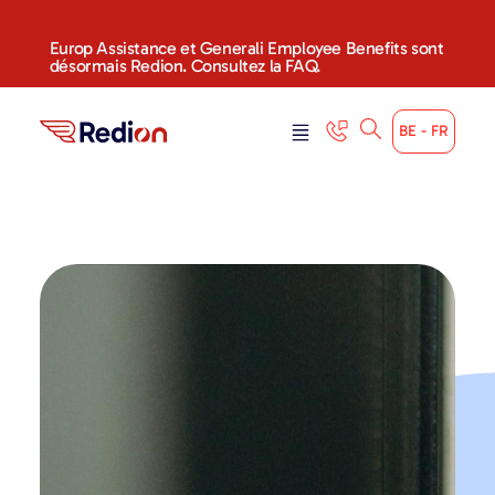
Europ Assistance et Generali Employee Benefits sont
désormais Redion. Consultez la FAQ.
BE - FR