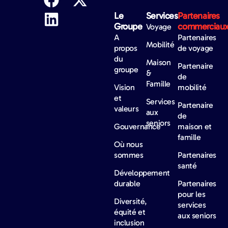
Le
Services
Partenaires
Groupe
commerciau
Voyage
A
Partenaires
Mobilité
propos
de voyage
du
Maison
Partenaire
groupe
&
de
Famille
Vision
mobilité
et
Services
Partenaire
valeurs
aux
de
seniors
Gouvernance
maison et
famille
Où nous
sommes
Partenaires
santé
Développement
durable
Partenaires
pour les
Diversité,
services
équité et
aux seniors
inclusion