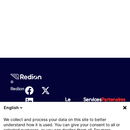
©
Redion
Le
Services
Partenaires
Groupe
commerciau
Voyage
English
A
Partenaires
Mobilité
propos
de voyage
We collect and process your data on this site to better
du
understand how it is used. You can give your consent to all or
Maison
Partenaire
selected purposes, or you can decline them all. For more