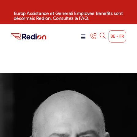
Europ Assistance et Generali Employee Benefits sont
désormais Redion. Consultez la FAQ.
BE - FR