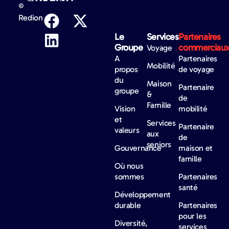
©
Redion
Le
Services
Partenaires
Groupe
commerciau
Voyage
A
Partenaires
Mobilité
propos
de voyage
du
Maison
Partenaire
groupe
&
de
Famille
Vision
mobilité
et
Services
Partenaire
valeurs
aux
de
seniors
Gouvernance
maison et
famille
Où nous
sommes
Partenaires
santé
Développement
durable
Partenaires
pour les
Diversité,
services