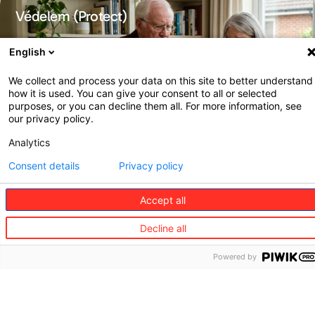
Védelem (Protect)
English
We collect and process your data on this site to better understand
how it is used. You can give your consent to all or selected
purposes, or you can decline them all. For more information, see
our privacy policy.
Analytics
Közvetlen anyagi veszteségek személyazonosság‑lopás
esetén
Consent details
Privacy policy
Jogi védelem költségei
Accept all
Decline all
Online vásárlási viták
Powered by
Online banki / bankkártyás csalás