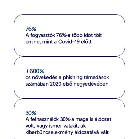
76%
A fogyasztók 76%‑a több időt tölt
online, mint a Covid–19 előtt
+600%
os növekedés a phishing támadások
számában 2020 első negyedévében
30%
A felhasználók 30%‑a maga is áldozat
volt, vagy ismer valakit, aki
kiberbűncselekmény áldozatává vált