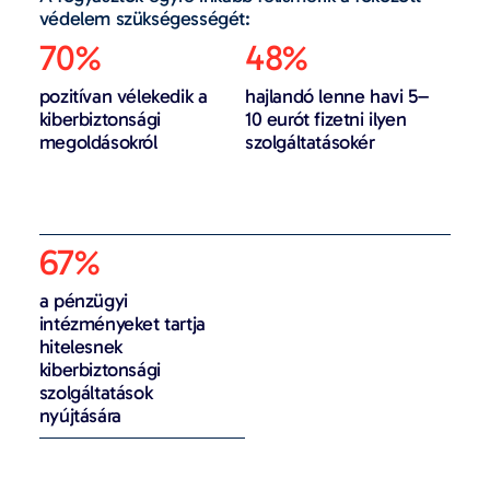
védelem szükségességét:
70%
48%​
pozitívan vélekedik a
hajlandó lenne havi 5–
kiberbiztonsági
10 eurót fizetni ilyen
megoldásokról
szolgáltatásokér
67%
a pénzügyi
intézményeket tartja
hitelesnek
kiberbiztonsági
szolgáltatások
nyújtására