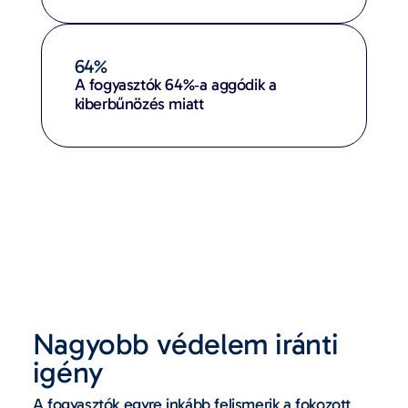
64%
A fogyasztók 64%‑a aggódik a
kiberbűnözés miatt
Nagyobb védelem iránti
igény
A fogyasztók egyre inkább felismerik a fokozott