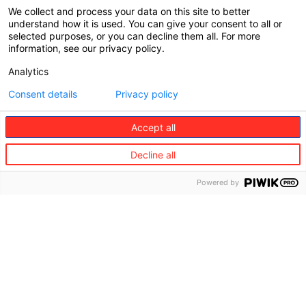
Jurídica
valores
de
We collect and process your data on this site to better
movilidad
understand how it is used. You can give your consent to all or
Gobernanza
selected purposes, or you can decline them all. For more
Partners
information, see our privacy policy.
Dónde
en hogar
estamos
Analytics
&
bienestar
Sostenibilidad
Consent details
Privacy policy
Partners
Diversidad,
en salud
Accept all
equidad e
inclusión
Partners
Decline all
en
Información
cuidado
Powered by
regulatoria
de
internacional
personas
mayores
Partners
de
servicios
de
conserjería