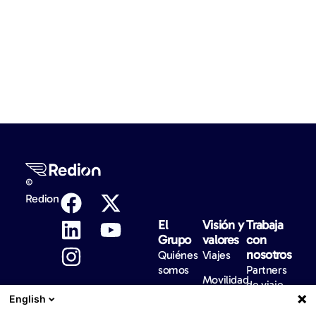
©
Redion
El
Visión y
Trabaja
Grupo
valores
con
nosotros
Quiénes
Viajes
somos
Partners
Movilidad
de viaje
Visión
English
Defensa
y
Partners