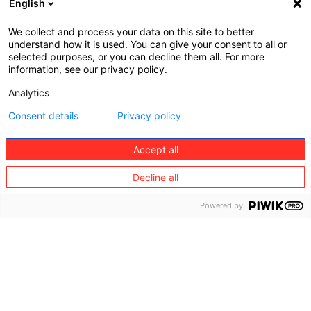
English
We collect and process your data on this site to better
understand how it is used. You can give your consent to all or
selected purposes, or you can decline them all. For more
©
information, see our privacy policy.
Redion
Analytics
El
Visión y
Trabaja
Consent details
Privacy policy
Grupo
valores
con
nosotros
Quiénes
Viajes
somos
Partners
Accept all
Movilidad
de viaje
Visión
Decline all
Defensa
y
Partners
Jurídica
valores
de
Powered by
movilidad
Gobernanza
Partners
Dónde
en hogar
estamos
&
bienestar
Sostenibilidad
Partners