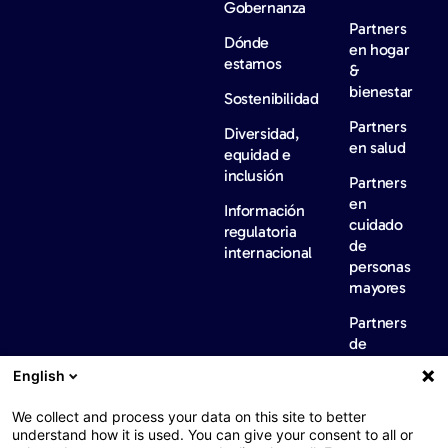
Gobernanza
Partners
Dónde
en hogar
estamos
&
bienestar
Sostenibilidad
Partners
Diversidad,
en salud
equidad e
inclusión
Partners
en
Información
cuidado
regulatoria
de
internacional
personas
mayores
Partners
de
servicios
English
de
conserjería
We collect and process your data on this site to better
Noticias
Empleo
Contacta
understand how it is used. You can give your consent to all or
y
con