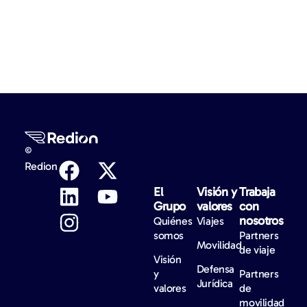
©
Redion
El
Visión y
Trabaja
Grupo
valores
con
nosotros
Quiénes
Viajes
somos
Partners
Movilidad
de viaje
Visión
Defensa
y
Partners
Jurídica
valores
de
movilidad