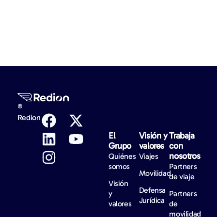
©
Redion
El
Visión y
Trabaja
Grupo
valores
con
nosotros
Quiénes
Viajes
somos
Partners
Movilidad
de viaje
Visión
Defensa
y
Partners
Jurídica
valores
de
movilidad