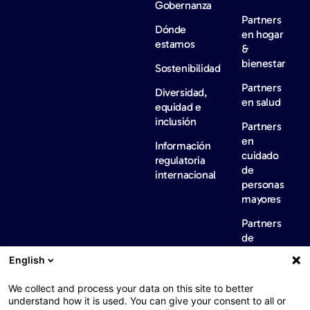
Gobernanza
Partners
Dónde
en hogar
estamos
&
bienestar
Sostenibilidad
Partners
Diversidad,
en salud
equidad e
inclusión
Partners
en
Información
cuidado
regulatoria
de
internacional
personas
mayores
Partners
de
servicios
English
de
conserjería
We collect and process your data on this site to better
Noticias
Empleo
Contacta
understand how it is used. You can give your consent to all or
y
con