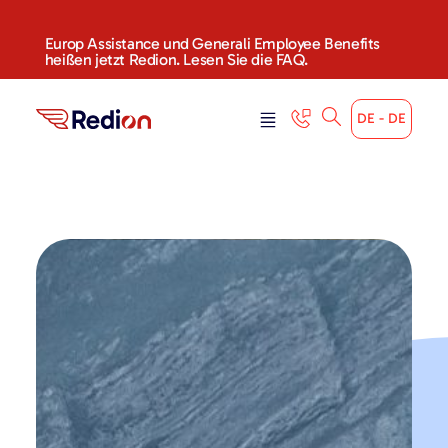
Europ Assistance und Generali Employee Benefits
heißen jetzt Redion. Lesen Sie die FAQ.
DE - DE