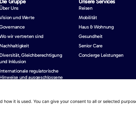
Die Gruppe
Unsere Services
Über Uns
Reisen
Vision und Werte
Mobilität
Governance
Haus & Wohnung
Wo wir vertreten sind
Gesundheit
Nachhaltigkeit
Senior Care
Diversität, Gleichberechtigung
Concierge Leistungen
und Inklusion
Internationale regulatorische
Hinweise und ausgeschlossene
Länder
News & Einblicke
Karriere
News
d how it is used. You can give your consent to all or selected purpos
Barometer
tz
Accessibility