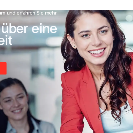
am und erfahren Sie mehr
 über eine
it