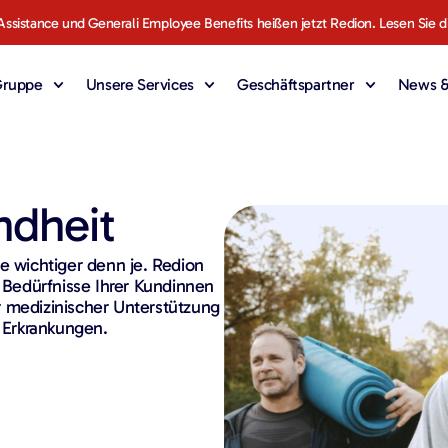
Assistance und Generali Employee Benefits heißen jetzt Redion. Lesen Sie d
Gruppe
Unsere Services
Geschäftspartner
News &
ndheit
e wichtiger denn je. Redion
e Bedürfnisse Ihrer Kundinnen
r medizinischer Unterstützung
n Erkrankungen.