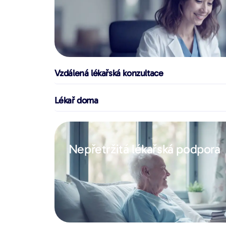
Vzdálená lékařská konzultace
Lékař doma
Nepřetržitá lékařská podpora