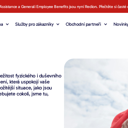
Assistance a Generali Employee Benefits jsou nyní Redion. Přečtěte si časté 
na
Služby pro zákazníky
Obchodní partneři
Novinky
ežitost fyzického i duševního
ení, která uspokojí vaše
žitější situace, jako jsou
bujete cokoli, jsme tu,