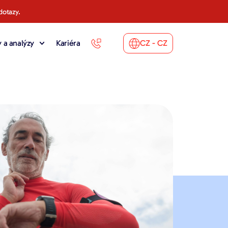
dotazy.
 a analýzy
Kariéra
CZ - CZ