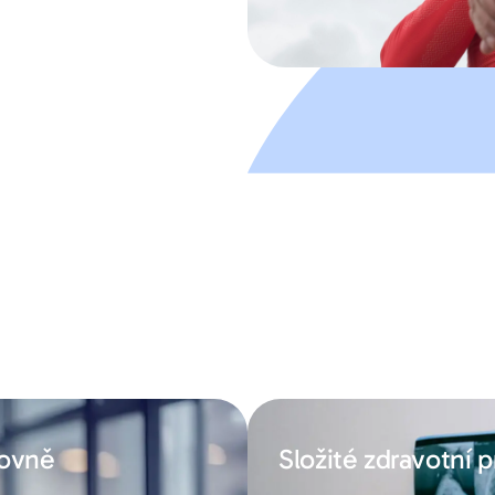
rovně
Složité zdravotní 