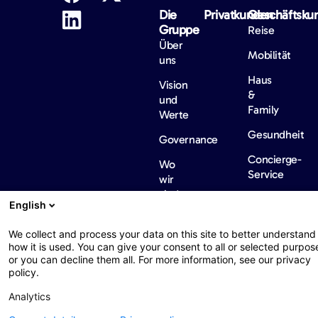
Die
Privatkunden
Geschäftsku
Gruppe
Reise
Über
Mobilität
uns
Haus
Vision
&
und
Family
Werte
Gesundheit
Governance
Concierge-
Wo
Service
wir
sind
IT &
English
Cyber
Nachhaltigkeit
We collect and process your data on this site to better understand
Diversität,
how it is used. You can give your consent to all or selected purpos
Fairness
or you can decline them all. For more information, see our privacy
policy.
und
Inklusion
Analytics
Informationen