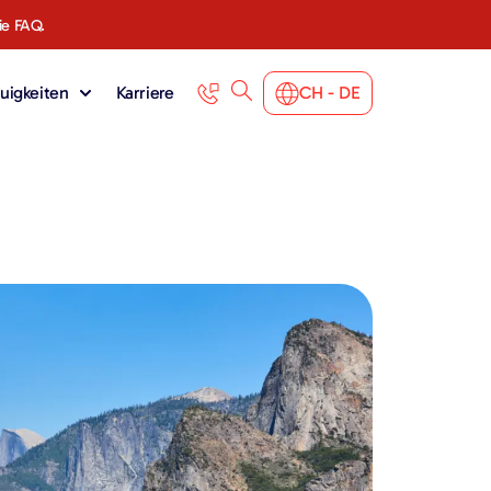
ie FAQ.
uigkeiten
Karriere
CH - DE