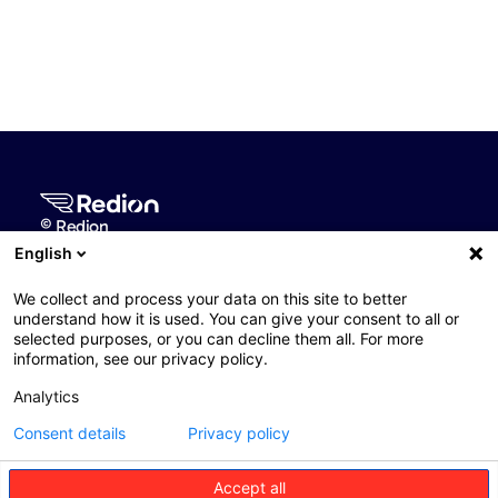
© Redion
English
Le
Nos
Partenariats
We collect and process your data on this site to better
Groupe
services
Travailler
understand how it is used. You can give your consent to all or
A
Evacuations
avec
selected purposes, or you can decline them all. For more
information, see our privacy policy.
propos
sanitaires
nous
du
Analytics
Santé
Partenaires
groupe
voyage
Consent details
Privacy policy
Voyage
Vision
Partenaires
et
santé
Accept all
valeurs