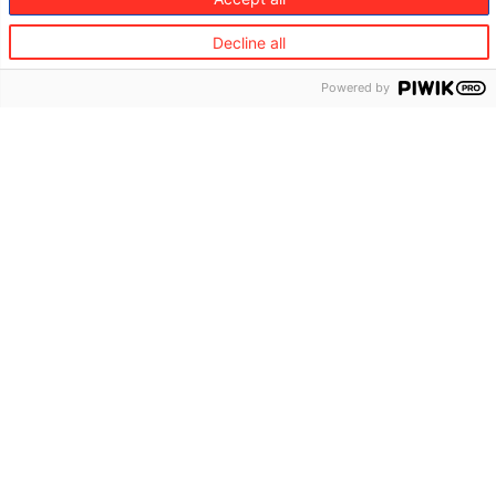
En savoir plus
Decline all
Powered by
Nos partenaires
Nous collaborons avec un large éventail
d’entreprises du secteur du voyage pour veiller sur
vos clients partout dans le monde.