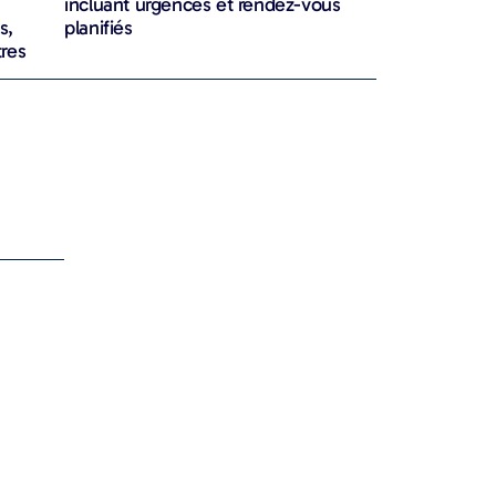
incluant urgences et rendez-vous
s,
planifiés
tres