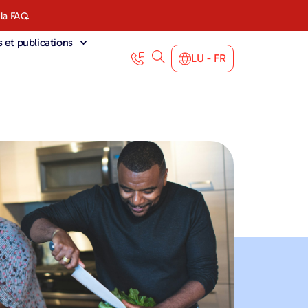
 la FAQ.
s et publications
LU - FR