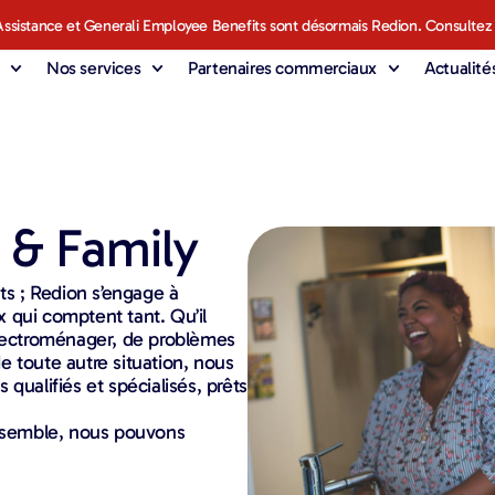
ssistance et Generali Employee Benefits sont désormais Redion. Consultez
Nos services
Partenaires commerciaux
Actualité
 & Family
ts ; Redion s’engage à
ux qui comptent tant. Qu’il
électroménager, de problèmes
 toute autre situation, nous
qualifiés et spécialisés, prêts
nsemble, nous pouvons