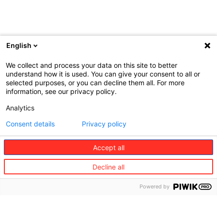
English
We collect and process your data on this site to better
understand how it is used. You can give your consent to all or
selected purposes, or you can decline them all. For more
information, see our privacy policy.
Analytics
Consent details
Privacy policy
Accept all
©
Redion
Decline all
Il
Offerta
Lavora
Powered by
Gruppo
con noi
Viaggi
Chi
Partner
Mobilità
siamo
di