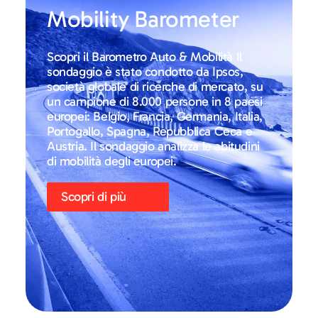
Mobility Barometer
Scopri il Barometro Auto & Mobilità Il
sondaggio è stato condotto da Ipsos,
società globale di ricerche di mercato, su
un campione di 8.000 persone in 8 paesi
europei: Belgio, Francia, Germania, Italia,
Portogallo, Spagna, Repubblica Ceca e
Austria. Il sondaggio analizza le abitudini
di mobilità degli europei.
Scopri di più