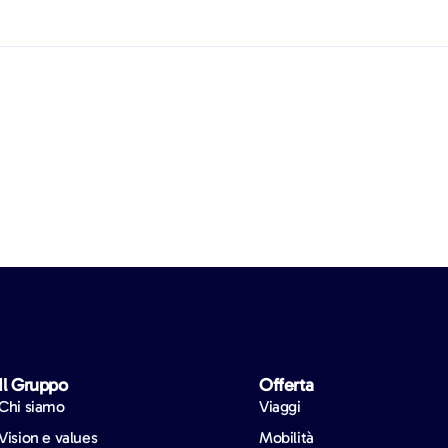
Il Gruppo
Offerta
Chi siamo
Viaggi
Vision e values
Mobilità