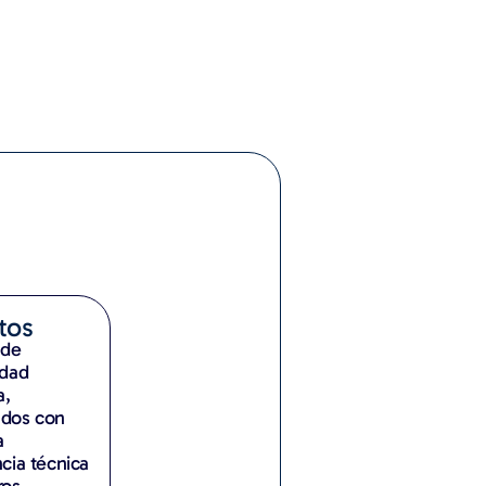
tos
 de
idad
a,
dos con
a
cia técnica
os.