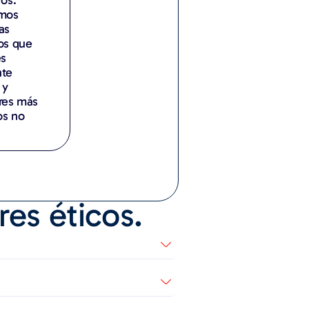
mos
as
os que
es
te
 y
res más
s no
es éticos.