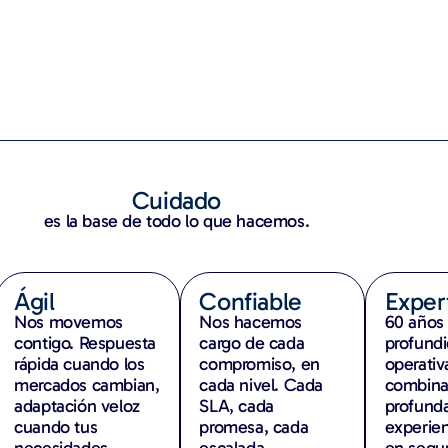
Cuidado
es la base de todo lo que hacemos.
Ágil
Confiable
Exper
Nos movemos
Nos hacemos
60 años
contigo. Respuesta
cargo de cada
profund
rápida cuando los
compromiso, en
operativ
mercados cambian,
cada nivel. Cada
combina
adaptación veloz
SLA, cada
profund
cuando tus
promesa, cada
experien
necesidades
escalada —
en segur