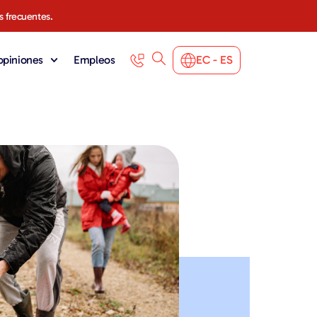
s frecuentes.
 opiniones
Empleos
EC - ES