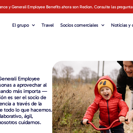
ance y Generali Employee Benefits ahora son Redion. Consulte las pregunta
El grupo
Travel
Socios comerciales
Notícias y
Generali Employee
rsonas a aprovechar al
uando más importa —
ón es ser el socio de
ncia a través de la
 de todo lo que hacemos.
aborativo, ágil,
 nosotros cuidamos.