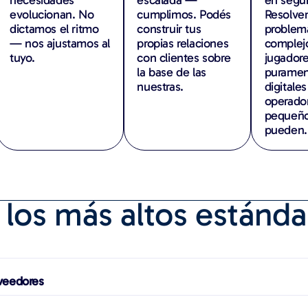
evolucionan. No
cumplimos. Podés
Resolve
dictamos el ritmo
construir tus
problem
— nos ajustamos al
propias relaciones
complej
tuyo.
con clientes sobre
jugador
la base de las
puramen
nuestras.
digitales
operado
pequeño
pueden.
los más altos estándar
veedores