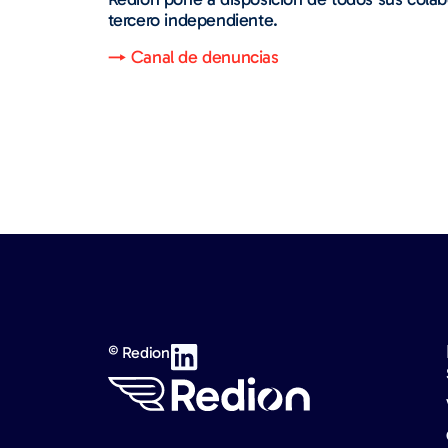
tercero independiente.
→ Canal de denuncias
© Redion