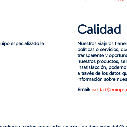
Calidad
uipo especializado le
Nuestros viajeros tien
políticas o servicios, 
transparente y oportun
nuestros productos, se
insatisfacción, podemo
a través de los datos q
información sobre nuest
Email
:
calidad@europ-a
oradores y partes interesadas un canal de denuncias del Gru