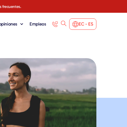
s frecuentes.
 opiniones
Empleos
EC - ES