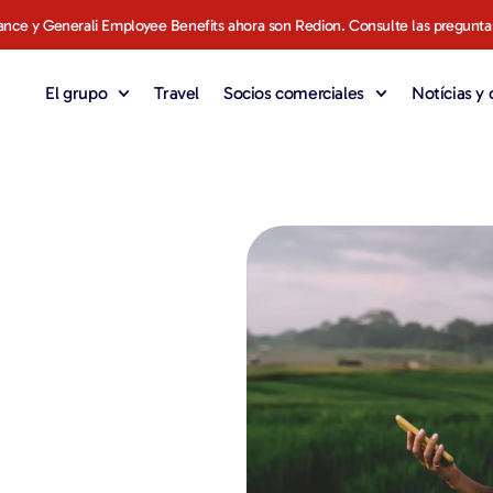
ance y Generali Employee Benefits ahora son Redion. Consulte las pregunta
El grupo
Travel
Socios comerciales
Notícias y